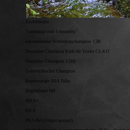
Zuchthündin
"Germania vom Uranusfels"
Internationaler Schönheitschampion CIB
Deutscher Champion Klub für Terrier Ch KfT
Deutscher Champion VDH
Österreichischer Champion
Bundessieger IHA Tulln
Begleithund BH
HD A1
ED 0
PRA-frei (Augen gesund)