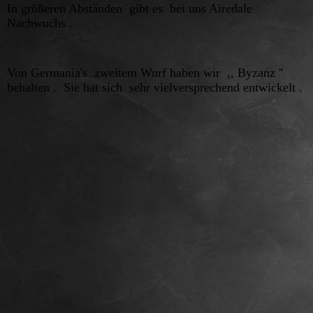
In größeren Abständen gibt es bei uns Airedale
Nachwuchs .
Von Germania's zweitem Wurf haben wir ,, Byzanz ''
behalten . Sie hat sich sehr vielversprechend entwickelt .