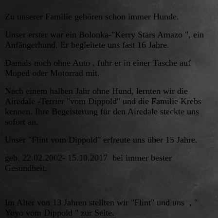
Zu unserer Familie gehören schon immer Hunde.
Unser erster war ein Bolonka-"Kerry Stars Amazo ", ein
Anfängerhund. Er begleitete uns fast 16 Jahre.
Damals noch ohne Auto , fuhr er in einer Tasche auf
Moped oder Motorrad mit.
Nach einem halben Jahr ohne Hund, lernten wir die
Airedale -Terrier "vom Dippold" und die Familie Krebs
kennen. Ihre Begeisterung für den Airedale steckte uns
sofort an.
Unser "Flint vom Dippold" erfreute uns über 15 Jahre.
geb. 22.02.2002- 15.10.2017 bei immer bester
Gesundheit.
Im Alter von 13 Jahren stellten wir "Flint" und uns , "
Yoyo vom Dippold " zur Seite.