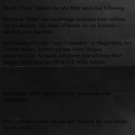
Durch "Yoyo " bekam der alte Herr noch mal Schwung.
Nachdem "Flint" uns hochbetagt verlassen hatte stellten
wir wieder fest, nur eines ist besser als ein Airedale -
nämlich zwei Airedale.
Im Airedale-Zwinger "vom Uranusfels" in Magdeburg ,bei
Familie Böhm, durften wir uns einen Welpen
aussuchen.
Die Auswahl aus einem sehr schönen Wurf
dauerte etwas aber gut Ding will Weile haben.
Im Februar 2020 zog bei uns ein "Germania vom
Uranusfels".
Mit Germania haben wir uns den Wunsch für eine kleine
Zucht erfüllt.